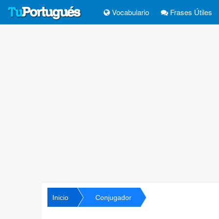
Vocabulario
Frases Útiles
Inicio
Conjugador