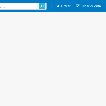
Entrar
Crear cuenta