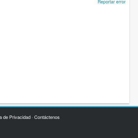
Reportar error
ca de Privacidad
Contáctenos
·