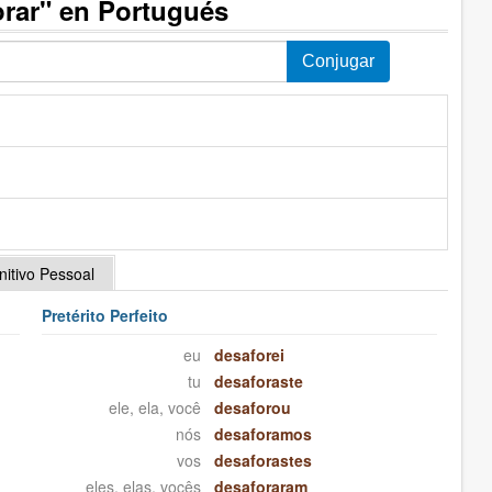
orar" en Portugués
initivo Pessoal
Pretérito Perfeito
eu
desaforei
tu
desaforaste
ele, ela, você
desaforou
nós
desaforamos
vos
desaforastes
eles, elas, vocês
desaforaram