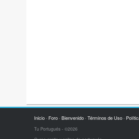
Inicio
Foro
Bienvenido
Términos de Uso
Políti
·
·
·
·
Tu Portugués - ©2026