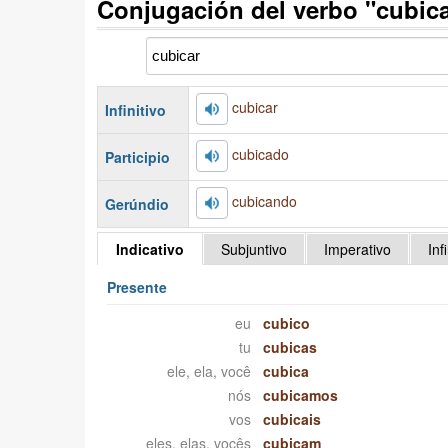
Conjugación del verbo "cubic
cubicar
Infinitivo
cubicado
Participio
cubicando
Gerúndio
Indicativo
Subjuntivo
Imperativo
Inf
Presente
eu
cubico
tu
cubicas
ele, ela, você
cubica
nós
cubicamos
vos
cubicais
eles, elas, vocês
cubicam