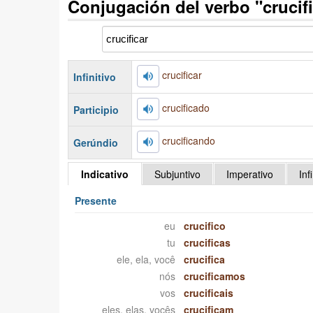
Conjugación del verbo "crucif
crucificar
Infinitivo
crucificado
Participio
crucificando
Gerúndio
Indicativo
Subjuntivo
Imperativo
Inf
Presente
eu
crucifico
tu
crucificas
ele, ela, você
crucifica
nós
crucificamos
vos
crucificais
eles, elas, vocês
crucificam