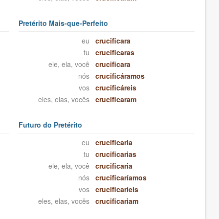
Pretérito Mais-que-Perfeito
eu
crucificara
tu
crucificaras
ele, ela, você
crucificara
nós
crucificáramos
vos
crucificáreis
eles, elas, vocês
crucificaram
Futuro do Pretérito
eu
crucificaria
tu
crucificarias
ele, ela, você
crucificaria
nós
crucificaríamos
vos
crucificaríeis
eles, elas, vocês
crucificariam