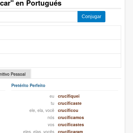
icar" en Portugués
initivo Pessoal
Pretérito Perfeito
eu
crucifiquei
tu
crucificaste
ele, ela, você
crucificou
nós
crucificamos
vos
crucificastes
eles, elas, vocês
crucificaram