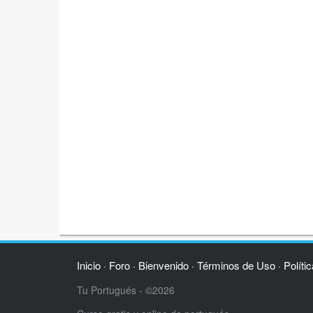
Inicio
Foro
Bienvenido
Términos de Uso
Políti
·
·
·
·
Tu Portugués - ©2026