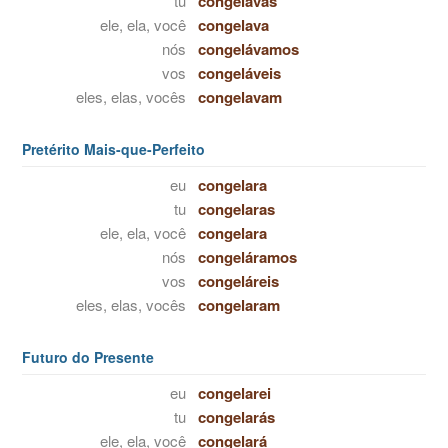
tu
congelavas
ele, ela, você
congelava
nós
congelávamos
vos
congeláveis
eles, elas, vocês
congelavam
Pretérito Mais-que-Perfeito
eu
congelara
tu
congelaras
ele, ela, você
congelara
nós
congeláramos
vos
congeláreis
eles, elas, vocês
congelaram
Futuro do Presente
eu
congelarei
tu
congelarás
ele, ela, você
congelará