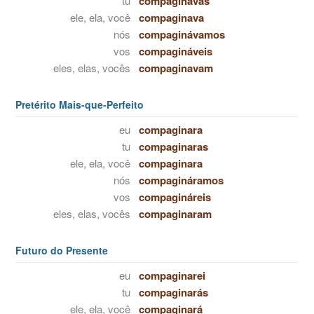
tu
compaginavas
ele, ela, você
compaginava
nós
compaginávamos
vos
compagináveis
eles, elas, vocês
compaginavam
Pretérito Mais-que-Perfeito
eu
compaginara
tu
compaginaras
ele, ela, você
compaginara
nós
compagináramos
vos
compagináreis
eles, elas, vocês
compaginaram
Futuro do Presente
eu
compaginarei
tu
compaginarás
ele, ela, você
compaginará