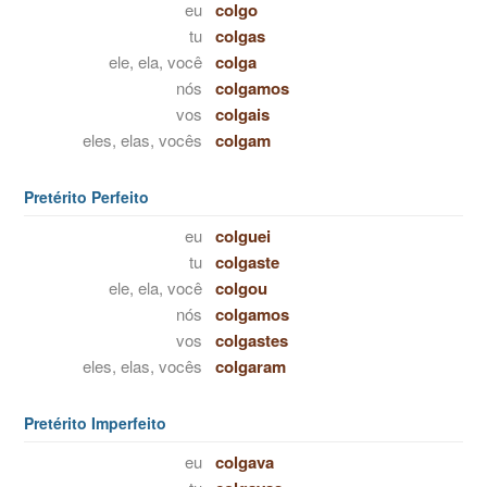
eu
colgo
tu
colgas
ele, ela, você
colga
nós
colgamos
vos
colgais
eles, elas, vocês
colgam
Pretérito Perfeito
eu
colguei
tu
colgaste
ele, ela, você
colgou
nós
colgamos
vos
colgastes
eles, elas, vocês
colgaram
Pretérito Imperfeito
eu
colgava