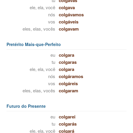
tu
colgavas
ele, ela, você
colgava
nós
colgávamos
vos
colgáveis
eles, elas, vocês
colgavam
Pretérito Mais-que-Perfeito
eu
colgara
tu
colgaras
ele, ela, você
colgara
nós
colgáramos
vos
colgáreis
eles, elas, vocês
colgaram
Futuro do Presente
eu
colgarei
tu
colgarás
ele, ela, você
colgará