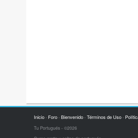
Inicio
Foro
Bienvenido
Términos de Uso
Políti
·
·
·
·
Tu Portugués - ©2026