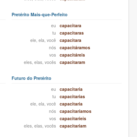
Pretérito Mais-que-Perfeito
eu
capacitara
tu
capacitaras
ele, ela, você
capacitara
nós
capacitáramos
vos
capacitáreis
eles, elas, vocês
capacitaram
Futuro do Pretérito
eu
capacitaria
tu
capacitarias
ele, ela, você
capacitaria
nós
capacitaríamos
vos
capacitaríeis
eles, elas, vocês
capacitariam