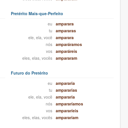
Pretérito Mais-que-Perfeito
eu
amparara
tu
ampararas
ele, ela, você
amparara
nós
amparáramos
vos
amparáreis
eles, elas, vocês
ampararam
Futuro do Pretérito
eu
ampararia
tu
ampararias
ele, ela, você
ampararia
nós
ampararíamos
vos
ampararíeis
eles, elas, vocês
amparariam