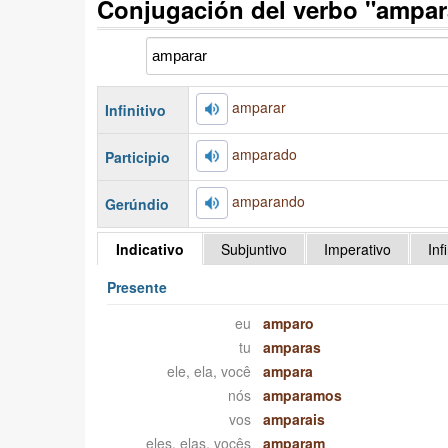
Conjugación del verbo "ampar
amparar
Infinitivo
amparado
Participio
amparando
Gerúndio
Indicativo
Subjuntivo
Imperativo
Inf
Presente
eu
amparo
tu
amparas
ele, ela, você
ampara
nós
amparamos
vos
amparais
eles, elas, vocês
amparam