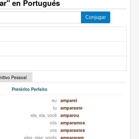
ar" en Portugués
initivo Pessoal
Pretérito Perfeito
eu
amparei
tu
amparaste
ele, ela, você
amparou
nós
amparamos
vos
amparastes
eles, elas, vocês
ampararam