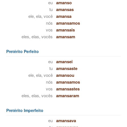
eu
amanso
tu
amansas
ele, ela, você
amansa
nós
amansamos
vos
amansais
eles, elas, vocês
amansam
Pretérito Perfeito
eu
amansei
tu
amansaste
ele, ela, você
amansou
nós
amansamos
vos
amansastes
eles, elas, vocês
amansaram
Pretérito Imperfeito
eu
amansava