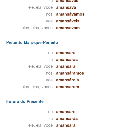
tu
amansavas
ele, ela, você
amansava
nós
amansávamos
vos
amansáveis
eles, elas, vocês
amansavam
Pretérito Mais-que-Perfeito
eu
amansara
tu
amansaras
ele, ela, você
amansara
nós
amansáramos
vos
amansáreis
eles, elas, vocês
amansaram
Futuro do Presente
eu
amansarei
tu
amansarás
ele, ela, você
amansará