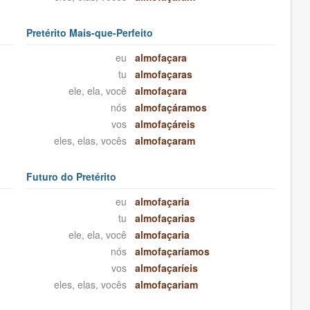
Pretérito Mais-que-Perfeito
eu
almofaçara
tu
almofaçaras
ele, ela, você
almofaçara
nós
almofaçáramos
vos
almofaçáreis
eles, elas, vocês
almofaçaram
Futuro do Pretérito
eu
almofaçaria
tu
almofaçarias
ele, ela, você
almofaçaria
nós
almofaçaríamos
vos
almofaçaríeis
eles, elas, vocês
almofaçariam