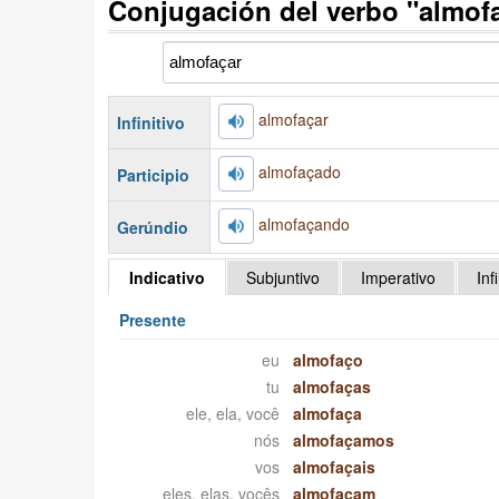
Conjugación del verbo "almof
almofaçar
Infinitivo
almofaçado
Participio
almofaçando
Gerúndio
Indicativo
Subjuntivo
Imperativo
Inf
Presente
eu
almofaço
tu
almofaças
ele, ela, você
almofaça
nós
almofaçamos
vos
almofaçais
eles, elas, vocês
almofaçam