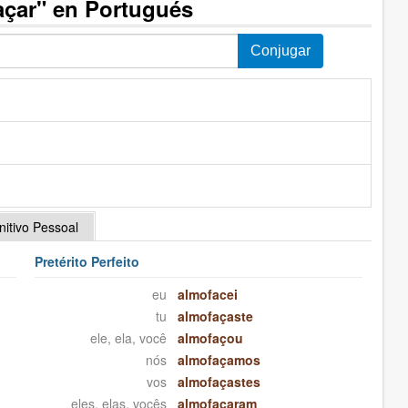
açar" en Portugués
initivo Pessoal
Pretérito Perfeito
eu
almofacei
tu
almofaçaste
ele, ela, você
almofaçou
nós
almofaçamos
vos
almofaçastes
eles, elas, vocês
almofaçaram