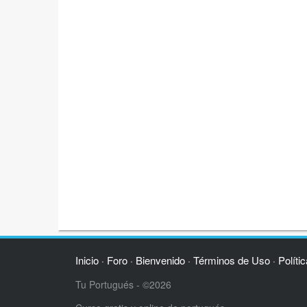
Inicio
Foro
Bienvenido
Términos de Uso
Políti
·
·
·
·
Tu Portugués - ©2026