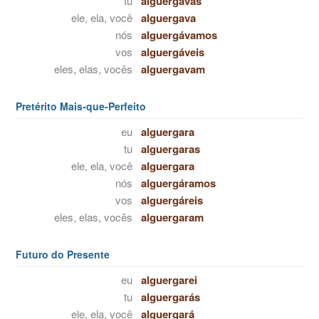
tu
alguergavas
ele, ela, você
alguergava
nós
alguergávamos
vos
alguergáveis
eles, elas, vocês
alguergavam
Pretérito Mais-que-Perfeito
eu
alguergara
tu
alguergaras
ele, ela, você
alguergara
nós
alguergáramos
vos
alguergáreis
eles, elas, vocês
alguergaram
Futuro do Presente
eu
alguergarei
tu
alguergarás
ele, ela, você
alguergará