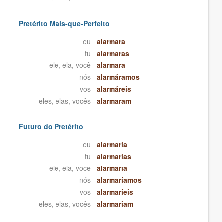
Pretérito Mais-que-Perfeito
eu
alarmara
tu
alarmaras
ele, ela, você
alarmara
nós
alarmáramos
vos
alarmáreis
eles, elas, vocês
alarmaram
Futuro do Pretérito
eu
alarmaria
tu
alarmarias
ele, ela, você
alarmaria
nós
alarmaríamos
vos
alarmaríeis
eles, elas, vocês
alarmariam