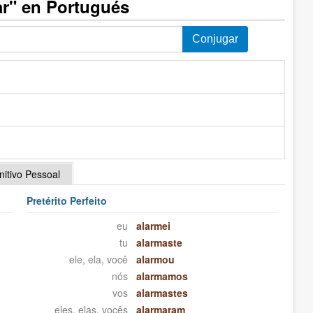
ar" en Portugués
initivo Pessoal
Pretérito Perfeito
eu
alarmei
tu
alarmaste
ele, ela, você
alarmou
nós
alarmamos
vos
alarmastes
eles, elas, vocês
alarmaram