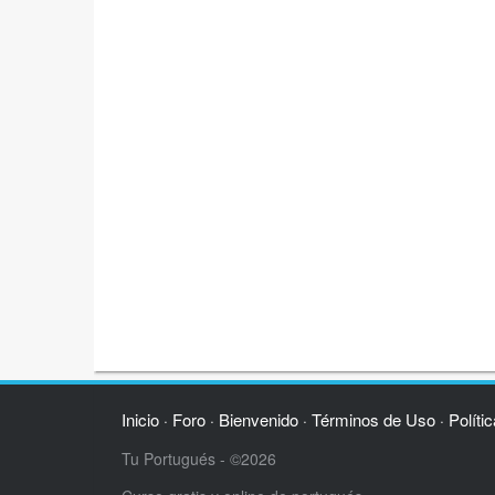
Inicio
Foro
Bienvenido
Términos de Uso
Políti
·
·
·
·
Tu Portugués - ©2026