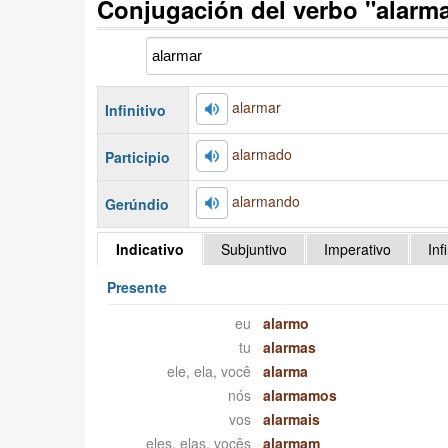
Conjugación del verbo "alarm
alarmar
Infinitivo
alarmado
Participio
alarmando
Gerúndio
Indicativo
Subjuntivo
Imperativo
Inf
Presente
eu
alarmo
tu
alarmas
ele, ela, você
alarma
nós
alarmamos
vos
alarmais
eles, elas, vocês
alarmam