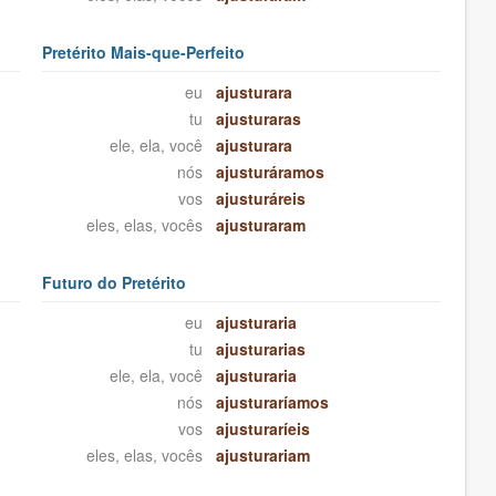
Pretérito Mais-que-Perfeito
eu
ajusturara
tu
ajusturaras
ele, ela, você
ajusturara
nós
ajusturáramos
vos
ajusturáreis
eles, elas, vocês
ajusturaram
Futuro do Pretérito
eu
ajusturaria
tu
ajusturarias
ele, ela, você
ajusturaria
nós
ajusturaríamos
vos
ajusturaríeis
eles, elas, vocês
ajusturariam