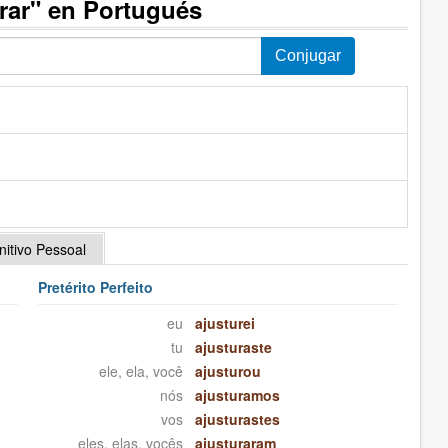
rar" en Portugués
initivo Pessoal
Pretérito Perfeito
eu
ajusturei
tu
ajusturaste
ele, ela, você
ajusturou
nós
ajusturamos
vos
ajusturastes
eles, elas, vocês
ajusturaram