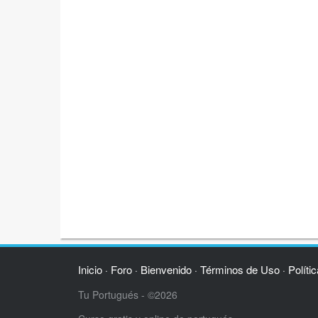
Inicio
Foro
Bienvenido
Términos de Uso
Políti
·
·
·
·
Tu Portugués - ©2026