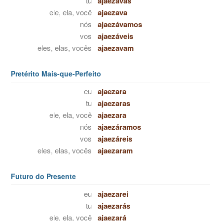
tu
ajaezavas
ele, ela, você
ajaezava
nós
ajaezávamos
vos
ajaezáveis
eles, elas, vocês
ajaezavam
Pretérito Mais-que-Perfeito
eu
ajaezara
tu
ajaezaras
ele, ela, você
ajaezara
nós
ajaezáramos
vos
ajaezáreis
eles, elas, vocês
ajaezaram
Futuro do Presente
eu
ajaezarei
tu
ajaezarás
ele, ela, você
ajaezará