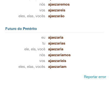
nós
ajaezaremos
vos
ajaezareis
eles, elas, vocês
ajaezarão
Futuro do Pretérito
eu
ajaezaria
tu
ajaezarias
ele, ela, você
ajaezaria
nós
ajaezaríamos
vos
ajaezaríeis
eles, elas, vocês
ajaezariam
Reportar error