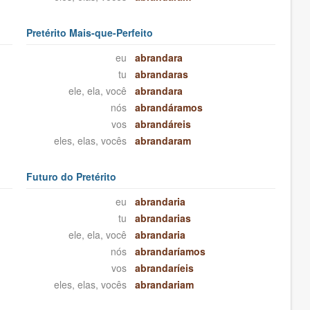
Pretérito Mais-que-Perfeito
eu
abrandara
tu
abrandaras
ele, ela, você
abrandara
nós
abrandáramos
vos
abrandáreis
eles, elas, vocês
abrandaram
Futuro do Pretérito
eu
abrandaria
tu
abrandarias
ele, ela, você
abrandaria
nós
abrandaríamos
vos
abrandaríeis
eles, elas, vocês
abrandariam