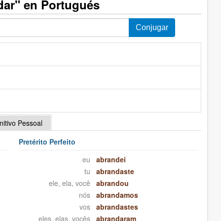
dar" en Portugués
initivo Pessoal
Pretérito Perfeito
eu
abrandei
tu
abrandaste
ele, ela, você
abrandou
nós
abrandamos
vos
abrandastes
eles, elas, vocês
abrandaram