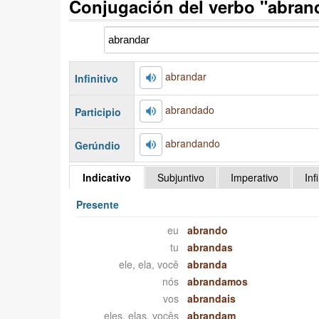
Conjugación del verbo "abran
abrandar
Infinitivo
abrandado
Participio
abrandando
Gerúndio
Indicativo
Subjuntivo
Imperativo
Inf
Presente
eu
abrando
tu
abrandas
ele, ela, você
abranda
nós
abrandamos
vos
abrandais
eles, elas, vocês
abrandam