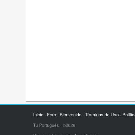
Inicio
Foro
Bienvenido
Términos de Uso
Políti
·
·
·
·
Tu Portugués - ©2026