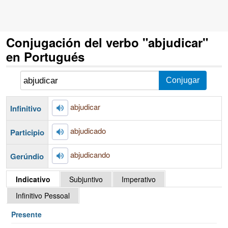
Conjugación del verbo "abjudicar"
en Portugués
abjudicar
Infinitivo
abjudicado
Participio
abjudicando
Gerúndio
Indicativo
Subjuntivo
Imperativo
Infinitivo Pessoal
Presente